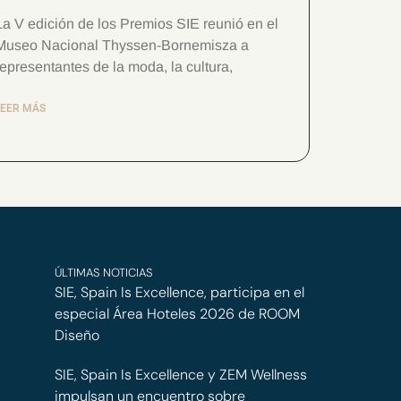
La V edición de los Premios SIE reunió en el
Museo Nacional Thyssen-Bornemisza a
representantes de la moda, la cultura,
LEER MÁS
ÚLTIMAS NOTICIAS
SIE, Spain Is Excellence, participa en el
especial Área Hoteles 2026 de ROOM
Diseño
SIE, Spain Is Excellence y ZEM Wellness
impulsan un encuentro sobre