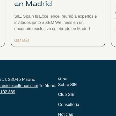
en Madrid
SIE, Spain Is Excellence, reunió a expertos e
invitados junto a ZEM Wellness en un
encuentro exclusivo celebrado en Madrid
LEER MÁS
et, 1. 28045 Madrid
MENÚ
Sobre SIE
Teléfono:
ainisexcellence.com
 102 889
Club SIE
Consultoría
Noticias