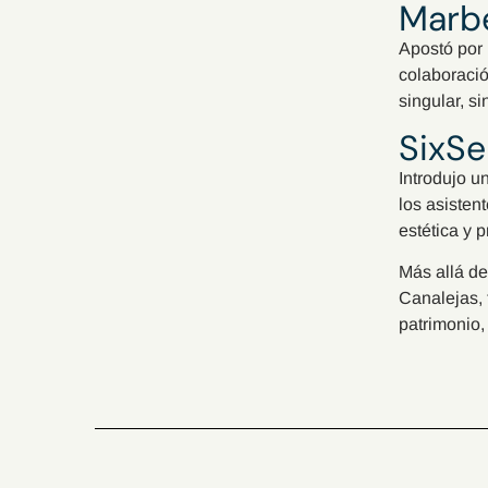
Marbe
Apostó por 
colaboració
singular, s
SixSe
Introdujo u
los asisten
estética y 
Más allá de
Canalejas, 
patrimonio, 