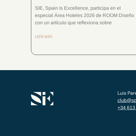
SIE, Spain Is Excellence, participa en el
especial Área Hoteles 2026 de ROOM Diseño
con un artículo que reflexiona sobre
LEER MÁS
Luis Par
club@sp
+34 613