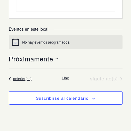
Eventos en este local
No hay eventos programados.
Aviso
Próximamente
Seleccionar
fecha.
Eventos
Hoy
siguiente(s)
Eventos
anterior(es)
Suscribirse al calendario